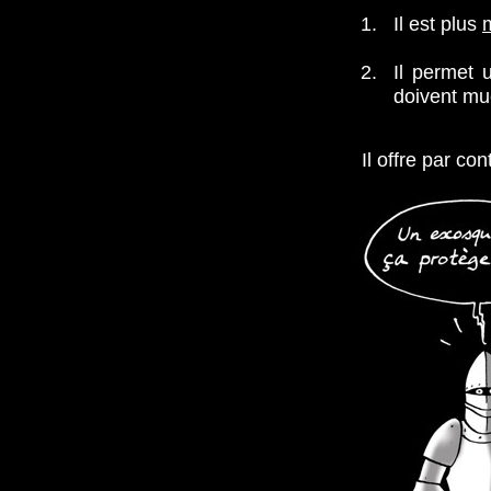
1.
Il est plus
2.
Il permet
doivent mue
Il offre par co