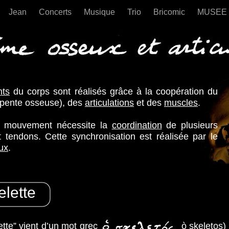
Jean
Concerts
Musique
Trio
Bricomic
MUSEE
Le système locomoteur
ts
du corps sont réalisés grâce à la coopération du
pente osseuse), des
articulations
et des
muscles
.
l mouvement nécessite la
coordination
de plusieurs
 tendons. Cette synchronisation est réalisée par le
ux
.
elette
lette” vient d’un mot grec ( ò skeletos) qui s