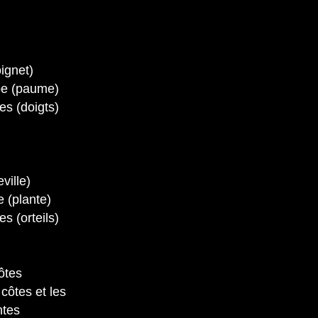
oignet)
pe (paume)
es (doigts)
eville)
e (plante)
s (orteils)
ôtes
côtes et les
ntes