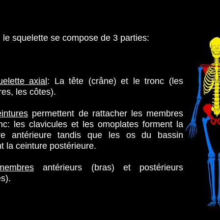
, le squelette se compose de 3 parties:
uelette axial
: La tête (crâne) et le tronc (les
res, les côtes).
eintures
permettent de rattacher les membres
nc: les clavicules et les omoplates forment la
ure antérieure tandis que les os du bassin
t la ceinture postérieure.
membres
antérieurs (bras) et postérieurs
s).