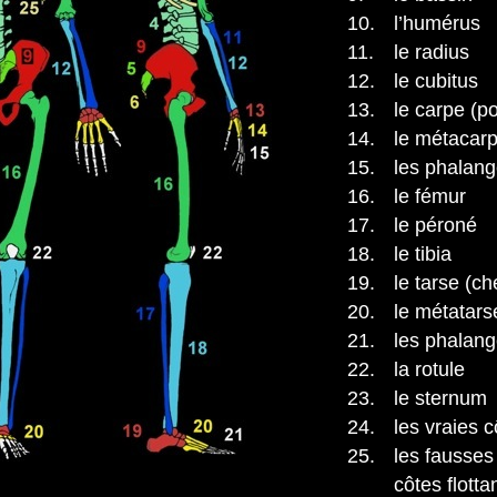
10.
l’humérus
11.
le radius
12.
le cubitus
13.
le carpe (p
14.
le métacar
15.
les phalang
16.
le fémur
17.
le péroné
18.
le tibia
19.
le tarse (ch
20.
le métatars
21.
les phalange
22.
la rotule
23.
le sternum
24.
les vraies c
25.
les fausses 
côtes flotta