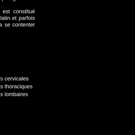
 est constitué
atin et parfois
a se contenter
es cervicales
es thoraciques
es lombaires