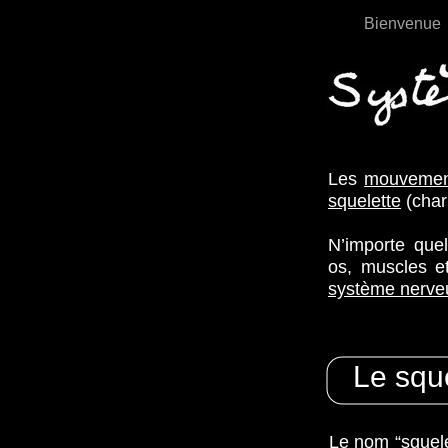
Bienvenue
Les
mouvemen
squelette
(char
N’importe que
os, muscles et
système nerve
Le squ
Le nom “sque