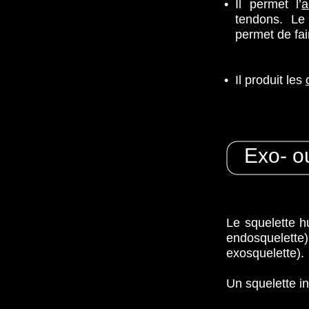
•
Il permet l’
a
tendons. Le
permet de fa
•
Il produit les
Exo- o
Le squelette 
endosquelette)
exosquelette).
Un squelette i