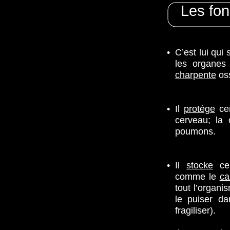
Les fon
•
C’est lui qui 
les organes
charpente
oss
•
Il
protège
cer
cerveau; la 
poumons.
•
Il
stocke
cer
comme le
ca
tout l’organi
le puiser d
fragiliser).