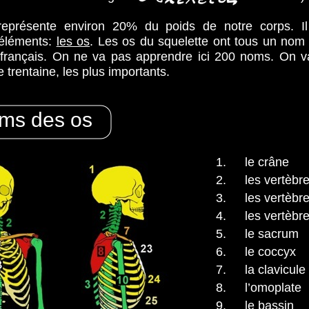
représente environ 20% du poids de notre corps. Il
 éléments:
les os
. Les os du squelette ont tous un nom l
français. On ne va pas apprendre ici 200 noms. On v
e trentaine, les plus importants.
ms des os
1.
le crâne
2.
les vertèbr
3.
les vertèbr
4.
les vertèbr
5.
le sacrum
6.
le coccyx
7.
la clavicule
8.
l’omoplate
9.
le bassin