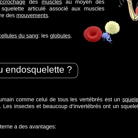
ccrochage
des
muscles
au moyen des
 squelette articulé associé aux muscles
ire des
mouvements
.
cellules du sang
: les
globules
.
u endosquelette ?
humain comme celui de tous les vertébrés est un
squele
. Les insectes et beaucoup d’invertébrés ont un squele
nterne a des avantages: